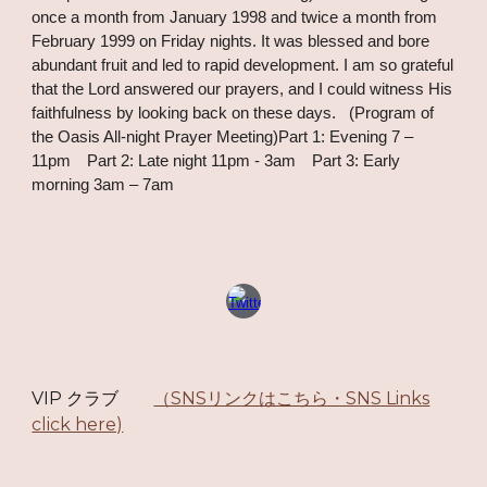
once a month from January 1998 and twice a month from
February 1999 on Friday nights. It was blessed and bore
abundant fruit and led to rapid development. I am so grateful
that the Lord answered our prayers, and I could witness His
faithfulness by looking back on these days. (Program of
the Oasis All-night Prayer Meeting)Part 1: Evening 7 –
11pm Part 2: Late night 11pm - 3am Part 3: Early
morning 3am – 7am
VIP クラブ
（SNSリンクはこちら・SNS Links
click here)