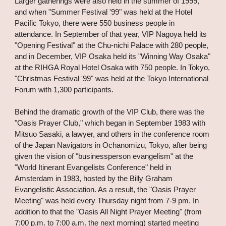
Larger gatherings were also held in the summer of 1999,
and when "Summer Festival '99" was held at the Hotel
Pacific Tokyo, there were 550 business people in
attendance. In September of that year, VIP Nagoya held its
"Opening Festival" at the Chu-nichi Palace with 280 people,
and in December, VIP Osaka held its "Winning Way Osaka"
at the RIHGA Royal Hotel Osaka with 750 people. In Tokyo,
"Christmas Festival '99" was held at the Tokyo International
Forum with 1,300 participants.
Behind the dramatic growth of the VIP Club, there was the
"Oasis Prayer Club," which began in September 1983 with
Mitsuo Sasaki, a lawyer, and others in the conference room
of the Japan Navigators in Ochanomizu, Tokyo, after being
given the vision of "businessperson evangelism" at the
"World Itinerant Evangelists Conference" held in
Amsterdam in 1983, hosted by the Billy Graham
Evangelistic Association. As a result, the "Oasis Prayer
Meeting" was held every Thursday night from 7-9 pm. In
addition to that the "Oasis All Night Prayer Meeting" (from
7:00 p.m. to 7:00 a.m. the next morning) started meeting