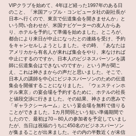
VIPクラブを始めて、4年ほど経った1997年のある日
のこと、「米国アップル・コンピュータ社の副社長が
日本へ行くので、東京で伝道集会を開きませんか」と
いう問い合わせが、米国ナビゲーターの友人からあ
り、ホテルを予約して準備を始めました。ところが、
都合により来日が中止になったとの連絡を受け、予約
をキャンセルしようとしました。その時、「あなたは
アメリカから有名人が来れば集会をやり、来なければ
中止にするのですか。日本人のビジネスパーソンを講
師に伝道集会はできないのですか」という声が聞こ
え、これは神さまからの声だと思いました。そこで、
日本人の講師を中心にビジネスパーソンのための伝道
集会を開催することになりました。「ウェスティンホ
テル東京」の宴会場を予約するために、ホテルの社長
と値段交渉に行きました。その結果、神さまの恵みで
「ギャラクシールーム」という宴会場を無料で借りる
ことができました。1カ月間弱という短い準備期間で
したので、最初は70～80人の参加者を予定していまし
たが、当日は祝福のうちに450名のビジネスパーソン
が集まることが出来ました。その内の半数近くが未信