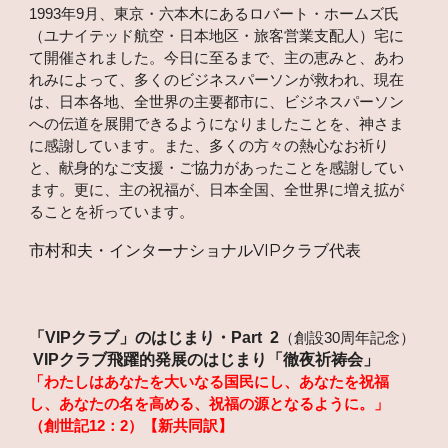
1993年9月、東京・六本木にあるロバート・ホームズ氏
（ユナイテッド航空・日本地区・旅客営業支配人）宅に
て開催されました。今日に至るまで、主の恵みと、あわ
れみによって、多くのビジネスパーソンが救われ、現在
は、日本各地、全世界の主要都市に、ビジネスパーソン
への伝道を展開できるようになりましたことを、神さま
に感謝しています。また、多くの方々の熱心なお祈り
と、献身的なご支援・ご協力があったことを感謝してい
ます。更に、主の祝福が、日本全国、全世界に増え拡が
ることを祈っています。
市村和夫・インターナショナルVIPクラブ代表
「VIPクラブ」のはじまり・Part 2
（創設30周年記念）
VIPクラブ飛躍的発展のはじまり「徹夜祈祷会」
「わたしはあなたを大いなる国民にし、あなたを祝福
し、あなたの名を高める、祝福の源となるように。」
（創世記12：2）【新共同訳】