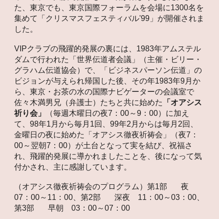
た、東京でも、東京国際フォーラムを会場に1300名を
集めて「クリスマスフェスティバル'99」が開催されま
した。
VIPクラブの飛躍的発展の裏には、1983年アムステル
ダムで行われた「世界伝道者会議」（主催・ビリー・
グラハム伝道協会）で、「ビジネスパーソン伝道」の
ビジョンが与えられ帰国した後、その年1983年9月か
ら、東京・お茶の水の国際ナビゲーターの会議室で
佐々木満男兄（弁護士）たちと共に始めた
「オアシス
祈り会」
（毎週木曜日の夜7：00～9：00）に加え
て、98年1月から毎月1回、99年2月からは毎月2回、
金曜日の夜に始めた「オアシス徹夜祈祷会」（夜7：
00～翌朝7：00）が土台となって実を結び、祝福さ
れ、飛躍的発展に導かれましたことを、後になって気
付かされ、主に感謝しています。
（オアシス徹夜祈祷会のプログラム）第1部 夜
07：00～11：00、第2部 深夜 11：00～03：00、
第3部 早朝 03：00～07：00