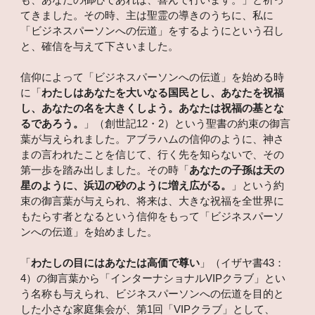
も、あなたの御心であれば、喜んで行います。」と祈っ
てきました。その時、主は聖霊の導きのうちに、私に
「ビジネスパーソンへの伝道」をするようにという召し
と、確信を与えて下さいました。
信仰によって「ビジネスパーソンへの伝道」を始める時
に「
わたしはあなたを大いなる国民とし、あなたを祝福
し、あなたの名を大きくしよう。あなたは祝福の基とな
るであろう。
」（創世記12・2）という聖書の約束の御言
葉が与えられました。アブラハムの信仰のように、神さ
まの言われたことを信じて、行く先を知らないで、その
第一歩を踏み出しました。その時「
あなたの子孫は天の
星のように、浜辺の砂のように増え広がる。
」という約
束の御言葉が与えられ、将来は、大きな祝福を全世界に
もたらす者となるという信仰をもって「ビジネスパーソ
ンへの伝道」を始めました。
「
わたしの目にはあなたは高価で尊い
」（イザヤ書43：
4）の御言葉から「インターナショナルVIPクラブ」とい
う名称も与えられ、ビジネスパーソンへの伝道を目的と
した小さな家庭集会が、第1回「VIPクラブ」として、