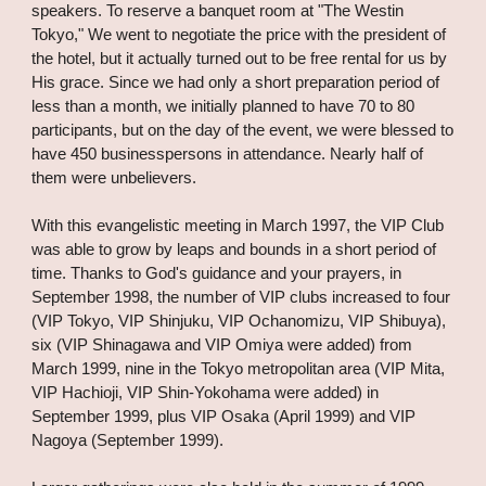
speakers. To reserve a banquet room at "The Westin
Tokyo," We went to negotiate the price with the president of
the hotel, but it actually turned out to be free rental for us by
His grace. Since we had only a short preparation period of
less than a month, we initially planned to have 70 to 80
participants, but on the day of the event, we were blessed to
have 450 businesspersons in attendance. Nearly half of
them were unbelievers.
With this evangelistic meeting in March 1997, the VIP Club
was able to grow by leaps and bounds in a short period of
time. Thanks to God's guidance and your prayers, in
September 1998, the number of VIP clubs increased to four
(VIP Tokyo, VIP Shinjuku, VIP Ochanomizu, VIP Shibuya),
six (VIP Shinagawa and VIP Omiya were added) from
March 1999, nine in the Tokyo metropolitan area (VIP Mita,
VIP Hachioji, VIP Shin-Yokohama were added) in
September 1999, plus VIP Osaka (April 1999) and VIP
Nagoya (September 1999).