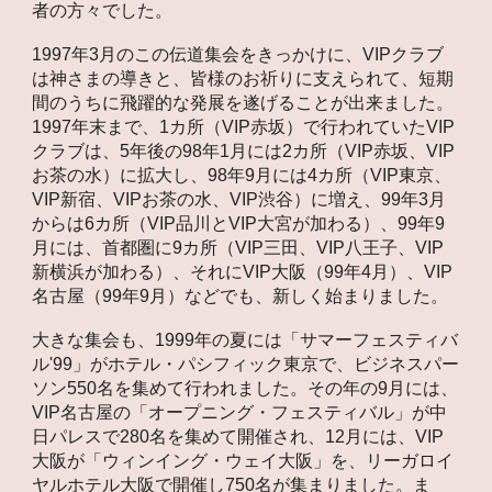
者の方々でした。
1997年3月のこの伝道集会をきっかけに、VIPクラブ
は神さまの導きと、皆様のお祈りに支えられて、短期
間のうちに飛躍的な発展を遂げることが出来ました。
1997年末まで、1カ所（VIP赤坂）で行われていたVIP
クラブは、5年後の98年1月には2カ所（VIP赤坂、VIP
お茶の水）に拡大し、98年9月には4カ所（VIP東京、
VIP新宿、VIPお茶の水、VIP渋谷）に増え、99年3月
からは6カ所（VIP品川とVIP大宮が加わる）、99年9
月には、首都圏に9カ所（VIP三田、VIP八王子、VIP
新横浜が加わる）、それにVIP大阪（99年4月）、VIP
名古屋（99年9月）などでも、新しく始まりました。
大きな集会も、1999年の夏には「サマーフェスティバ
ル'99」がホテル・パシフィック東京で、ビジネスパー
ソン550名を集めて行われました。その年の9月には、
VIP名古屋の「オープニング・フェスティバル」が中
日パレスで280名を集めて開催され、12月には、VIP
大阪が「ウィンイング・ウェイ大阪」を、リーガロイ
ヤルホテル大阪で開催し750名が集まりました。ま