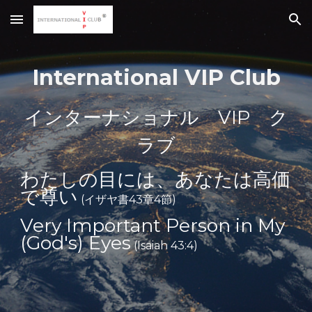
Skip to main content
Skip to navigation
International VIP Club
インターナショナル VIP ク
ラブ
わたしの目には、あなたは高価
で尊い
(イザヤ書43章4節)
Very Important Person in My
(God's) Eyes
(Isaiah 43:4)