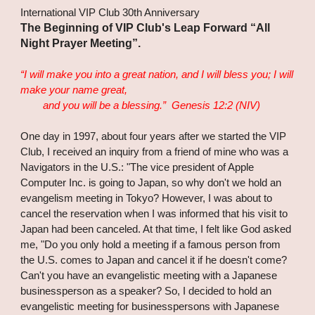
International VIP Club 30th Anniversary
The Beginning of VIP Club's Leap Forward “All
Night Prayer Meeting”.
“I will make you into a great nation, and I will bless you; I will
make your name great,
and you will be a blessing.” Genesis 12:2 (NIV)
One day in 1997, about four years after we started the VIP
Club, I received an inquiry from a friend of mine who was a
Navigators in the U.S.: "The vice president of Apple
Computer Inc. is going to Japan, so why don't we hold an
evangelism meeting in Tokyo? However, I was about to
cancel the reservation when I was informed that his visit to
Japan had been canceled. At that time, I felt like God asked
me, "Do you only hold a meeting if a famous person from
the U.S. comes to Japan and cancel it if he doesn't come?
Can't you have an evangelistic meeting with a Japanese
businessperson as a speaker? So, I decided to hold an
evangelistic meeting for businesspersons with Japanese